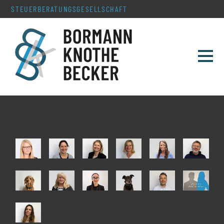
STEUERBERATUNGS­GESELLSCHAFT
TEAM
LEISTUNGEN
SERVICE & AKTUELLES
KONTAKT
KARRIERE